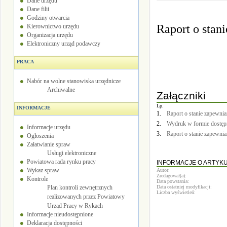
Dane urzędu
Dane filii
Godziny otwarcia
Raport o stan
Kierownictwo urzędu
Organizacja urzędu
Elektroniczny urząd podawczy
PRACA
Nabór na wolne stanowiska urzędnicze
Archiwalne
Załączniki
Lp.
INFORMACJE
1.
Raport o stanie zapewni
2.
Wydruk w formie dostęp
Informacje urzędu
3.
Raport o stanie zapewni
Ogłoszenia
Załatwianie spraw
Usługi elektroniczne
Powiatowa rada rynku pracy
INFORMACJE O ARTYK
Wykaz spraw
Autor:
Zredagował(a):
Kontrole
Data powstania:
Plan kontroli zewnętrznych
Data ostatniej modyfikacji:
Liczba wyświetleń:
realizowanych przez Powiatowy
Urząd Pracy w Rykach
Informacje nieudostępnione
Deklaracja dostępności