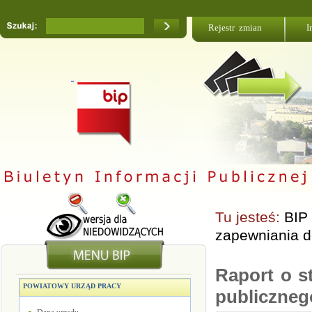
Rejestr zmian
I
Tu jesteś:
BIP
zapewniania d
Raport o s
POWIATOWY URZĄD PRACY
publiczneg