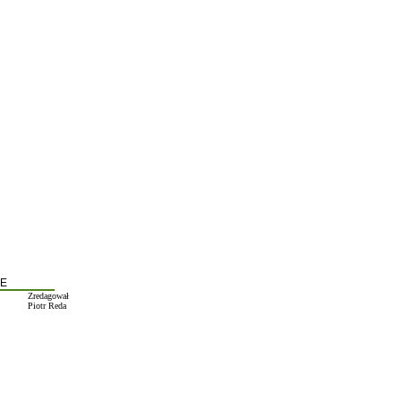
E
Zredagował
Piotr Reda