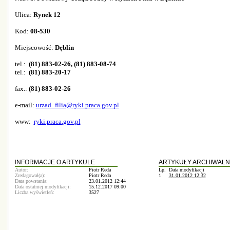
Ulica:
Rynek 12
Kod:
08-530
Miejscowość:
Dęblin
tel.:
(81) 883-02-26, (81) 883-08-74
tel.:
(81)
883-20-17
fax.:
(81) 883-02-26
e-mail:
urzad_filia@ryki.praca.gov.pl
www:
ryki.praca.gov.pl
INFORMACJE O ARTYKULE
ARTYKUŁY ARCHIWALN
Autor:
Piotr Reda
Lp.
Data modyfikacji
Zredagował(a):
Piotr Reda
1
31.01.2012 12:32
Data powstania:
23.01.2012 12:44
Data ostatniej modyfikacji:
15.12.2017 09:00
Liczba wyświetleń:
3527