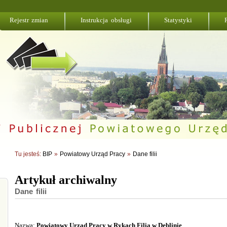
Rejestr zmian
Instrukcja obsługi
Statystyki
Tu jesteś:
BIP
»
Powiatowy Urząd Pracy
»
Dane filii
Artykuł archiwalny
Dane filii
Nazwa:
Powiatowy Urząd Pracy w Rykach Filia w Dęblinie